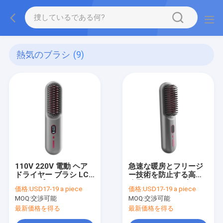
熱気のブラシ
(9)
110V 220V 電動 ヘア
急速な暖房とフリージ
ドライヤー ブラシ LCD
ー技術を防止する高速
ディスプレイとネガテ
吹風ドライヤーブラシ
価格:
USD17-19 a piece
価格:
USD17-19 a piece
ィブイオン技術
MOQ:
交渉可能
MOQ:
交渉可能
最新価格を得る
最新価格を得る