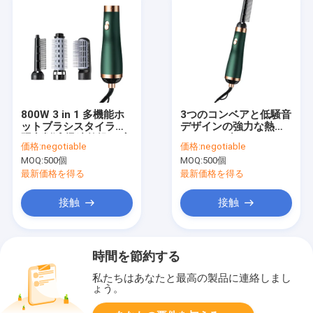
800W 3 in 1 多機能ホ
3つのコンベアと低騒音
ットブラシスタイラー
デザインの強力な熱気
騒音削減 迅速乾燥 可変
コンベアブラシ サロン
価格:
negotiable
価格:
negotiable
色
スタイリング
MOQ:
500個
MOQ:
500個
最新価格を得る
最新価格を得る
接触
接触
時間を節約する
私たちはあなたと最高の製品に連絡しまし
ょう。