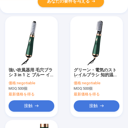
あなたの要件を与える
強い吹風器用 毛穴ブラ
グリーン・電気のスト
シ 3 in 1 と ブルー イオ
レイルブラシ 知的温度
ン テクノロジー
制御
価格:
negotiable
価格:
negotiable
MOQ:
500個
MOQ:
500個
最新価格を得る
最新価格を得る
接触
接触