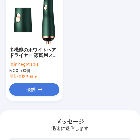
多機能のホワイトヘア
ドライヤー 家庭用スタ
イリング用ブラシスト
価格:
negotiable
レイター
MOQ:
500個
最新価格を得る
接触
家へ
製品
メッセージ
迅速に返信します
わたしたち に つい て