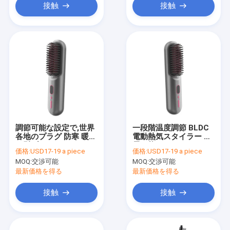
接触
接触
調節可能な設定で,世界
一段階温度調節 BLDC
各地のプラグ 防寒 暖か
電動熱気スタイラー 充
い髪ブラシ
電可能
価格:
USD17-19 a piece
価格:
USD17-19 a piece
MOQ:
交渉可能
MOQ:
交渉可能
最新価格を得る
最新価格を得る
接触
接触