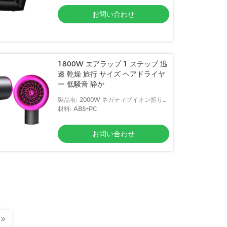
お問い合わせ
1800W エアラップ 1 ステップ 迅
速 乾燥 旅行 サイズ ヘアドライヤ
ー 低騒音 静か
製品名: 2000W ネガティブイオン折りた
たみヘアドライヤー
材料: ABS+PC
お問い合わせ