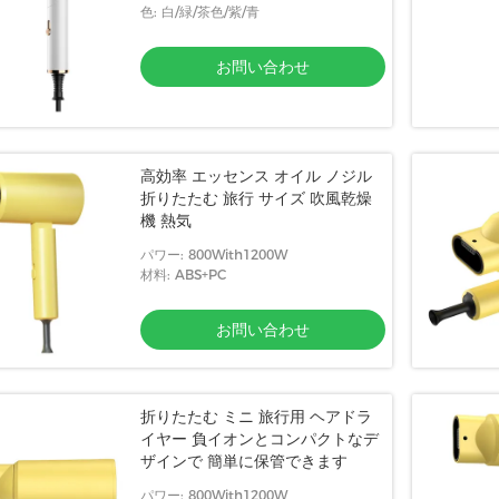
色: 白/緑/茶色/紫/青
お問い合わせ
高効率 エッセンス オイル ノジル
折りたたむ 旅行 サイズ 吹風乾燥
機 熱気
パワー: 800With1200W
材料: ABS+PC
お問い合わせ
折りたたむ ミニ 旅行用 ヘアドラ
イヤー 負イオンとコンパクトなデ
ザインで 簡単に保管できます
パワー: 800With1200W