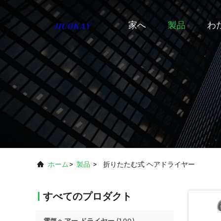
家へ
製品
わ
ホーム
>
製品
>
折りたたむ式 ヘアドライヤー
すべてのプロダクト