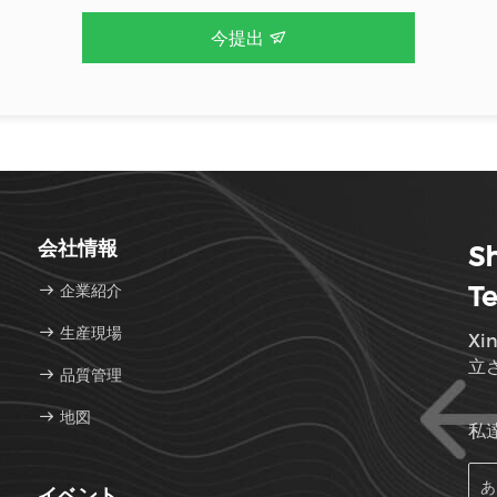
今提出
会社情報
Sh
企業紹介
Te
生産現場
Xi
立
品質管理
地図
私
イベント