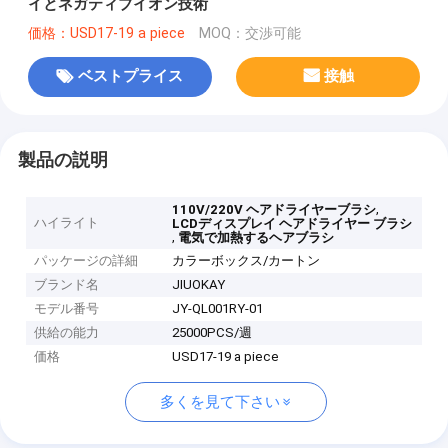
イとネガティブイオン技術
価格：USD17-19 a piece
MOQ：交渉可能
ベストプライス
接触
製品の説明
,
110V/220V ヘアドライヤーブラシ
ハイライト
LCDディスプレイ ヘアドライヤー ブラシ
,
電気で加熱するヘアブラシ
パッケージの詳細
カラーボックス/カートン
ブランド名
JIUOKAY
モデル番号
JY-QL001RY-01
供給の能力
25000PCS/週
価格
USD17-19 a piece
多くを見て下さい