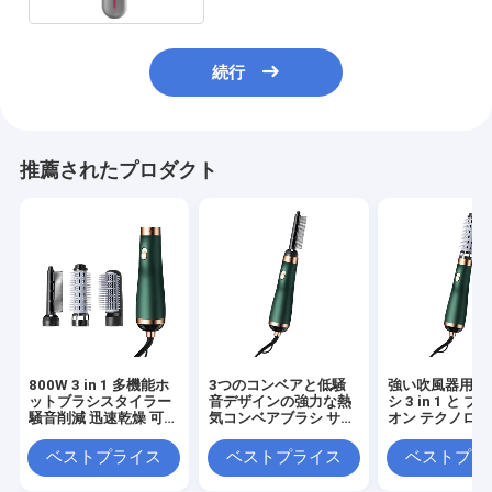
続行
推薦されたプロダクト
800W 3 in 1 多機能ホ
3つのコンベアと低騒
強い吹風器用 
ットブラシスタイラー
音デザインの強力な熱
シ 3 in 1 と ブ
騒音削減 迅速乾燥 可変
気コンベアブラシ サロ
オン テクノロ
色
ンスタイリング
ベストプライス
ベストプライス
ベストプラ