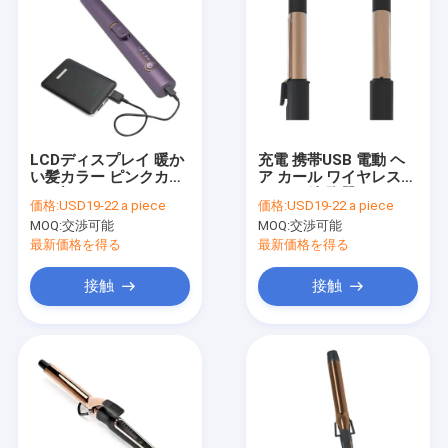
LCDディスプレイ 暖か
充電 携帯USB 電動 ヘ
い髪カラー ピンクカラ
ア カール ワイヤレス
ー ブラシレスDCモータ
カール 鉄 陶器 コーテ
価格:
USD19-22 a piece
価格:
USD19-22 a piece
ー
ィング
MOQ:
交渉可能
MOQ:
交渉可能
最新価格を得る
最新価格を得る
接触
接触
家へ
製品
わたしたち に つい て