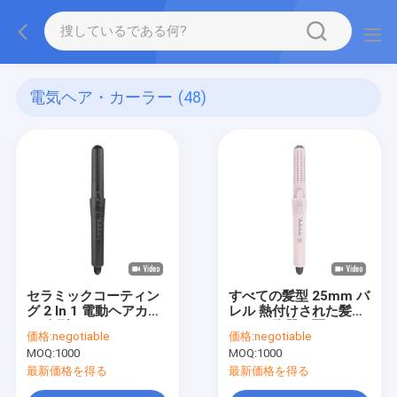
電気ヘア・カーラー
(48)
セラミックコーティン
すべての髪型 25mm バ
グ 2 In 1 電動ヘアカラ
レル 熱付けされた髪ロ
ー 全型 ヘアストレイン
ーラー 陶器で覆われた
価格:
negotiable
価格:
negotiable
ダー 黒
プレート
MOQ:
1000
MOQ:
1000
最新価格を得る
最新価格を得る