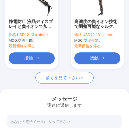
工場 ツアー
品質管理
静電防止 液晶ディスプ
高濃度の負イオン技術
レイと負イオンで加熱
で調整可能なシルク電
連絡 ください
された髪ローラー
気ヘアローラー
価格:
USD12-13 a piece
価格:
USD12-13 a piece
MOQ:
交渉可能。
MOQ:
交渉可能。
ニュース
最新価格を得る
最新価格を得る
事件
接触
接触
引金 を 求め て ください
多くを見て下さい
電気ヘアー ドライヤー
メッセージ
迅速に返信します
暖房 髪を直す
電気ヘア・カーラー