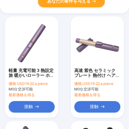
あなたの要件を与える
軽量 充電可能 3 熱設定
高速 紫色 セラミック
旅 暖かいローラー ホテ
プレート 熱付け ヘア
ル用
ローラー
価格:
USD19-22 a piece
価格:
USD19-22 a piece
MOQ:
交渉可能
MOQ:
交渉可能
最新価格を得る
最新価格を得る
接触
接触