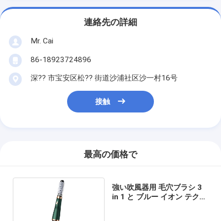
連絡先の詳細
Mr. Cai
86-18923724896
深?? 市宝安区松?? 街道沙浦社区沙一村16号
接触
最高の価格で
強い吹風器用 毛穴ブラシ 3
in 1 と ブルー イオン テクノ
ロジー