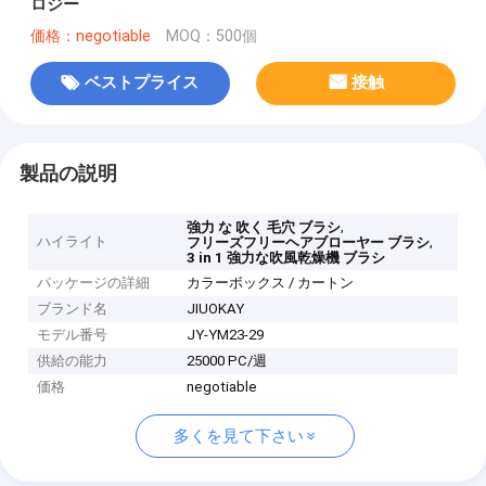
ロジー
価格：negotiable
MOQ：500個
ベストプライス
接触
製品の説明
,
強力 な 吹く 毛穴 ブラシ
ハイライト
,
フリーズフリーヘアブローヤー ブラシ
3 in 1 強力な吹風乾燥機 ブラシ
パッケージの詳細
カラーボックス / カートン
ブランド名
JIUOKAY
モデル番号
JY-YM23-29
供給の能力
25000 PC/週
価格
negotiable
多くを見て下さい