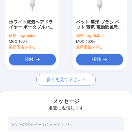
工場 ツアー
品質管理
ホワイト電気ヘアドラ
ペット 整形 ブラシ ペ
イヤー ポータブルハン
ット 蒸気 電動吹風乾燥
連絡 ください
ドヘアペットドライヤ
機 プロの自己清掃
価格:
negotiable
価格:
negotiable
ー赤外線 犬のヘアフォ
MOQ:
100個
MOQ:
100個
ース
ニュース
最新価格を得る
最新価格を得る
事件
接触
接触
引金 を 求め て ください
多くを見て下さい
電気ヘアー ドライヤー
メッセージ
迅速に返信します
暖房 髪を直す
電気ヘア・カーラー