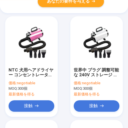
あなたの要件を与える
NTC 犬用ヘアドライヤ
世界中 プラグ 調整可能
ー コンセントレーター
な 240V ストレージ ペ
ノズル
ット ブロードライヤー
価格:
negotiable
価格:
negotiable
高風速
MOQ:
300個
MOQ:
300個
最新価格を得る
最新価格を得る
接触
接触