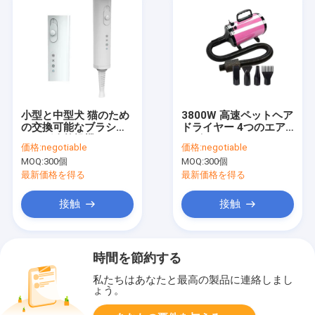
小型と中型犬 猫のため
3800W 高速ペットヘア
の交換可能なブラシの
ドライヤー 4つのエア
ドッグ吹乾燥機
ノズルとNTCインテリ
価格:
negotiable
価格:
negotiable
ジェント温度制御
MOQ:
300個
MOQ:
300個
最新価格を得る
最新価格を得る
接触
接触
時間を節約する
私たちはあなたと最高の製品に連絡しまし
ょう。