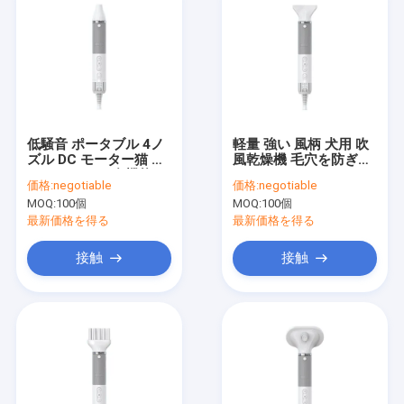
低騒音 ポータブル 4ノ
軽量 強い 風柄 犬用 吹
ズル DC モーター猫 ヘ
風乾燥機 毛穴を防ぎま
アドライヤー 多機能
す
価格:
negotiable
価格:
negotiable
MOQ:
100個
MOQ:
100個
最新価格を得る
最新価格を得る
接触
接触
家へ
製品
わたしたち に つい て