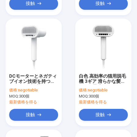
接触
接触
DCモーターとネガティ
白色 高効率の猫用脱毛
ブイオン技術を持つカ
機 3ギア 滑らかな髪の
スタマイズ可能なペッ
ための風速
価格:
negotiable
価格:
negotiable
ト吹乾燥機
MOQ:
300個
MOQ:
300個
最新価格を得る
最新価格を得る
接触
接触