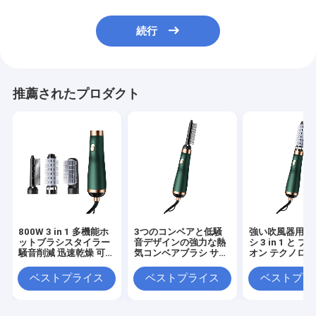
続行
推薦されたプロダクト
800W 3 in 1 多機能ホ
3つのコンベアと低騒
強い吹風器用 
ットブラシスタイラー
音デザインの強力な熱
シ 3 in 1 と ブ
騒音削減 迅速乾燥 可変
気コンベアブラシ サロ
オン テクノロ
色
ンスタイリング
ベストプライス
ベストプライス
ベストプラ