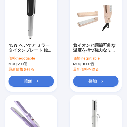
45W ヘアケア ミラー
負イオンと調節可能な
タイタンプレート 旅行
温度を持つ強力なミニ
サイズ ストレインダー
トラベルストレイスタ
価格:
negotiable
価格:
negotiable
急速な加熱
ー
MOQ:
200個
MOQ:
1000個
最新価格を得る
最新価格を得る
接触
接触
家へ
製品
わたしたち に つい て