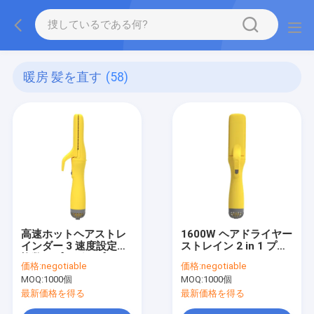
暖房 髪を直す
(58)
高速ホットヘアストレ
1600W ヘアドライヤー
インダー 3 速度設定と
ストレイン 2 in 1 プロ
複数のプラグオプショ
フェッショナルサロン
価格:
negotiable
価格:
negotiable
ン
ツール 強力な吹風機ス
MOQ:
1000個
MOQ:
1000個
トレイン
最新価格を得る
最新価格を得る