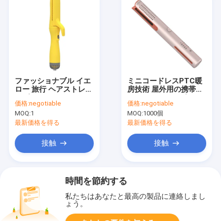
ファッショナブル イエ
ミニコードレスPTC暖
ロー 旅行 ヘアストレイ
房技術 屋外用の携帯型
ンダー スタイラー エア
ヘアストレインダー
価格:
negotiable
価格:
negotiable
フロー イオン式吹風乾
MOQ:
1
MOQ:
1000個
燥機
最新価格を得る
最新価格を得る
接触
接触
時間を節約する
私たちはあなたと最高の製品に連絡しまし
ょう。