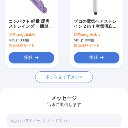
工場 ツアー
品質管理
コンパクト 軽量 暖房
プロの電気ヘアストレ
ストレインダー 簡単に
イン 2 in 1 空気流自動
連絡 ください
保管 移動
カールアイアン
価格:
negotiable
価格:
negotiable
MOQ:
1000個
MOQ:
1000個
ニュース
最新価格を得る
最新価格を得る
事件
接触
接触
引金 を 求め て ください
多くを見て下さい
電気ヘアー ドライヤー
メッセージ
迅速に返信します
暖房 髪を直す
電気ヘア・カーラー