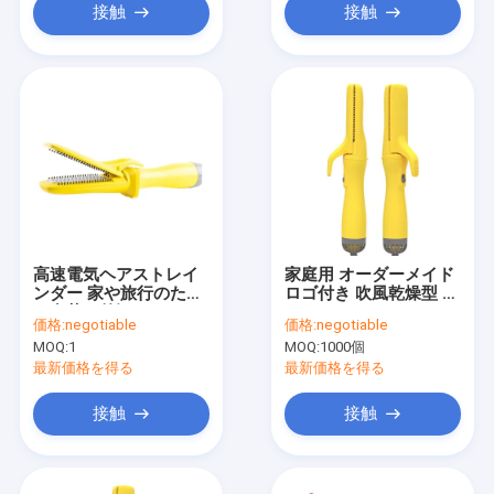
接触
接触
高速電気ヘアストレイ
家庭用 オーダーメイド
ンダー 家や旅行のため
ロゴ付き 吹風乾燥型 ヘ
の豪華な外観
アストレインスタイラ
価格:
negotiable
価格:
negotiable
ー
MOQ:
1
MOQ:
1000個
最新価格を得る
最新価格を得る
接触
接触