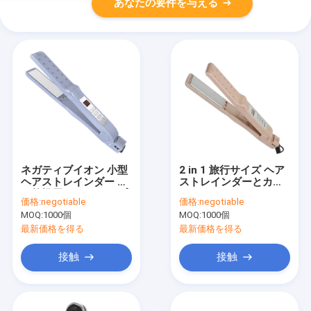
あなたの要件を与える
ネガティブイオン 小型
2 in 1 旅行サイズ ヘア
ヘアストレインダー 濡
ストレインダーとカー
れ乾燥用 ナノチタンプ
ルアイアン
価格:
negotiable
価格:
negotiable
レート PTC
MOQ:
1000個
MOQ:
1000個
最新価格を得る
最新価格を得る
接触
接触