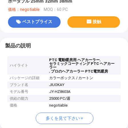
ポータブル 25mm 32mm 38mm
価格：negotiable
MOQ：60 PC
ベストプライス
接触
製品の説明
,
PTC 電動暖房用 ヘアカーラー
セラミックコーティング PTC ヘアカー
ハイライト
ラー
,
プロのヘアカーラー PTC電気暖房
パッケージの詳細
カラーボックス / カートン
ブランド名
JIUOKAY
モデル番号
JY-HZ8603A
供給の能力
25000 PC/週
価格
negotiable
多くを見て下さい