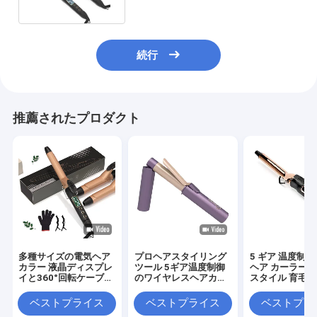
続行
推薦されたプロダクト
多種サイズの電気ヘア
プロヘアスタイリング
5 ギア 温度制御
カラー 液晶ディスプレ
ツール 5ギア温度制御
ヘア カーラー 
イと360°回転ケーブル
のワイヤレスヘアカー
スタイル 育毛 
DCモーター
ラー
ベストプライス
ベストプライス
ベストプラ