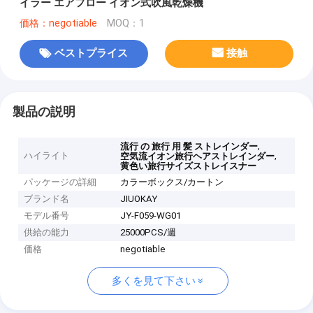
イラー エアフロー イオン式吹風乾燥機
価格：negotiable
MOQ：1
ベストプライス
接触
製品の説明
,
流行 の 旅行 用 髪 ストレインダー
ハイライト
,
空気流イオン旅行ヘアストレインダー
黄色い旅行サイズストレイスナー
パッケージの詳細
カラーボックス/カートン
ブランド名
JIUOKAY
モデル番号
JY-F059-WG01
供給の能力
25000PCS/週
価格
negotiable
多くを見て下さい