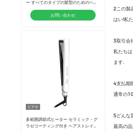
ー すべてのタイプの髪型のためのヘア
2この製
ストレインダー
お問い合わせ
はい!私
3取引会
私たちは
ます.
4支払期
通常の1
ビデオ
5どんな
多範囲調節式ヒーター セラミック・グ
ラゼコーティング付き ヘアストレイン
最高の品
ダー サロン用