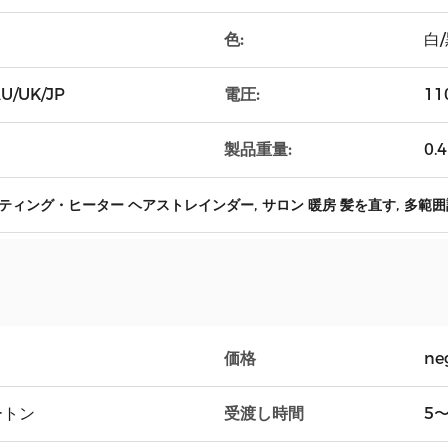
色:
白
電圧:
/UK/JP
11
製品重量:
0.
,
,
ティング・ヒーター ヘアストレインダー
サロン 暖房 髪を直す
多範囲
価格
ne
受渡し時間
ートン
5