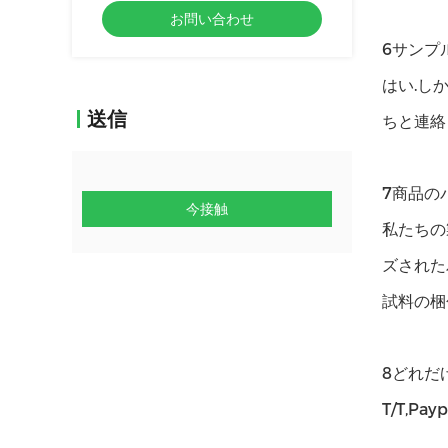
お問い合わせ
6サンプ
はい.し
送信
ちと連絡
7商品の
今接触
私たちの
ズされた
試料の梱
8どれだ
T/T,P