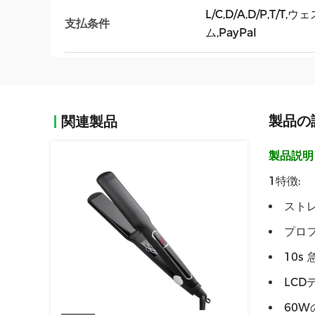
L/C,D/A,D/P,T/
支払条件
ム,PayPal
製品の
関連製品
製品説明
1特徴:
スト
プロ
10s
LCD
60W