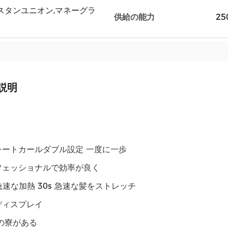
T,ウェスタンユニオン,マネーグラ
供給の能力
25
説明
レートカールダブル設定 一度に一歩
フェッショナルで効率が良く
 急速な加熱 30s 急速な髪をストレッチ
ディスプレイ
の寮がある