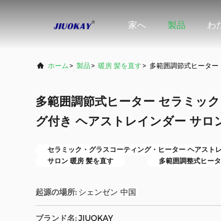
家へ
製品
わ
ホーム
>
製品
>
暖房 髪を直す
>
多範囲調節式ヒーター
多範囲調節式ヒーター セラミッ
グ付き ヘアストレインダー サロ
セラミック・グラスコーティング・ヒーター ヘアスト
サロン 暖房 髪を直す
多範囲調整式ヒータ
起源の場所:
シェンゼン 中国
ブランド名:
JIUOKAY