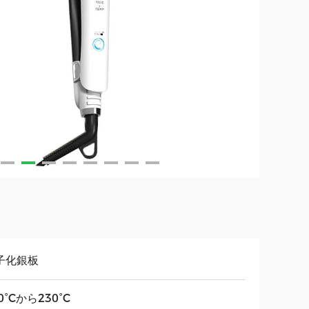
子化銀板
0°Cから230°C