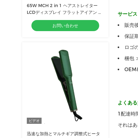
65W MCH 2 in 1 ヘアストレイター
LCDディスプレイ フラットアイアン マ
サービス
ルチ機能ヘアカーラー 3サイズパネル
販売
お問い合わせ
保証期
ロゴの
梱包 
OE
よくある
1配達時
ビデオ
それはあ
迅速な加熱とマルチギア調整式ヒータ