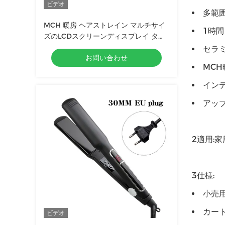
ビデオ
多範
MCH 暖房 ヘアストレイン マルチサイ
1時間
ズのLCDスクリーンディスプレイ タッ
チ操作 プロのツール
セラ
お問い合わせ
MC
イン
アップ
2適用:家
3仕様:
小売用
カート
ビデオ