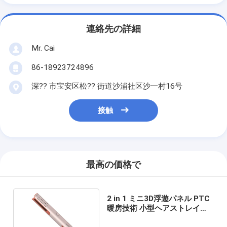
連絡先の詳細
Mr. Cai
86-18923724896
深?? 市宝安区松?? 街道沙浦社区沙一村16号
接触
最高の価格で
2 in 1 ミニ3D浮遊パネル PTC
暖房技術 小型ヘアストレイン
ダー 18W 無線