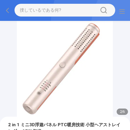
2
/
6
2 in 1 ミニ3D浮遊パネル PTC暖房技術 小型ヘアストレイ