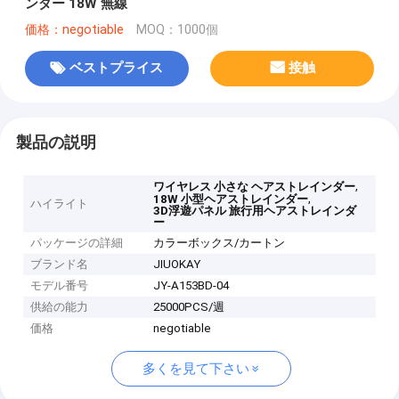
ンダー 18W 無線
価格：negotiable
MOQ：1000個
ベストプライス
接触
製品の説明
,
ワイヤレス 小さな ヘアストレインダー
,
18W 小型ヘアストレインダー
ハイライト
3D浮遊パネル 旅行用ヘアストレインダ
ー
パッケージの詳細
カラーボックス/カートン
ブランド名
JIUOKAY
モデル番号
JY-A153BD-04
供給の能力
25000PCS/週
価格
negotiable
多くを見て下さい