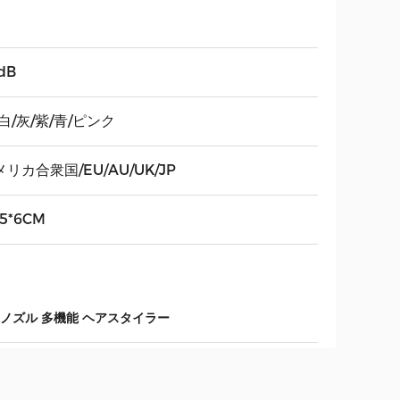
dB
白/灰/紫/青/ピンク
リカ合衆国/EU/AU/UK/JP
.5*6CM
アノズル 多機能 ヘアスタイラー