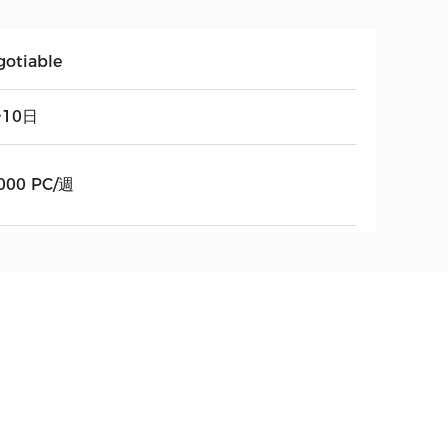
gotiable
〜10日
000 PC/週