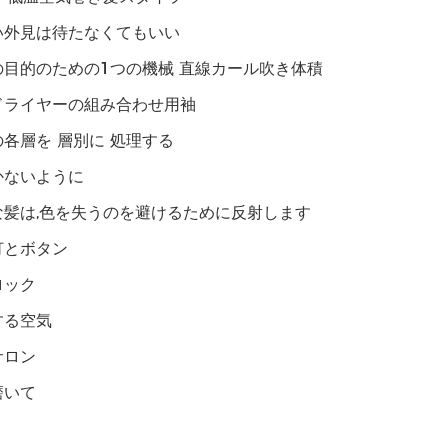
い外見は待たなくてもいい
の目的のための1つの機械 直線カール吹き体積
ドライヤーの組み合わせ用袖
各層を 層別に 処理する
かないように
な髪は,色を失うのを避けるために反射します
灯とボタン
ロック
する空気
サロン
磨いて