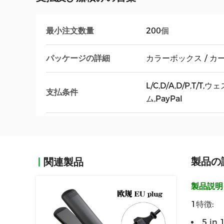
最小注文数量
200個
パッケージの詳細
カラーボックス / カ
L/C,D/A,D/P,T/
支払条件
ム,PayPal
製品の
関連製品
製品説明
1特徴:
5 i