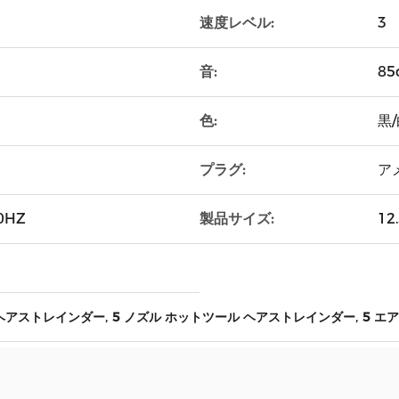
速度レベル:
3
音:
85
色:
黒/
プラグ:
アメ
製品サイズ:
0HZ
12
,
,
 ヘアストレインダー
5 ノズル ホットツール ヘアストレインダー
5 エ