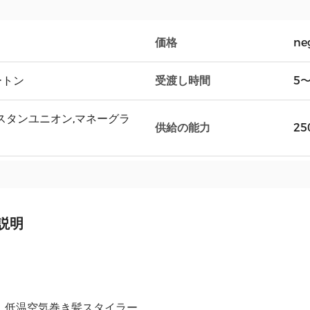
価格
ne
受渡し時間
ートン
5
T,ウェスタンユニオン,マネーグラ
供給の能力
25
説明
n 1 低温空気巻き髪スタイラー