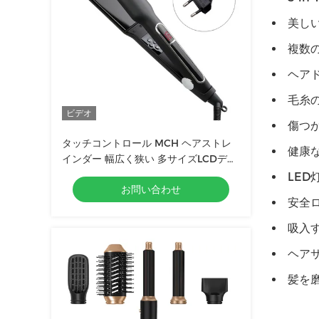
美し
複数
ヘア
毛糸の
ビデオ
傷つ
タッチコントロール MCH ヘアストレ
健康
インダー 幅広く狭い 多サイズLCDディ
スプレイ
LED
お問い合わせ
安全
吸入
ヘア
髪を