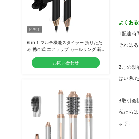
よくある
ビデオ
1配達時
6 in 1 マルチ機能スタイラー 折りたた
それはあ
み 携帯式 エアラップ カールリング 新
デザイン 旅行 熱気ブラシ 毛穴
お問い合わせ
2この製
はい!私
3取引会
私たちは
ます.