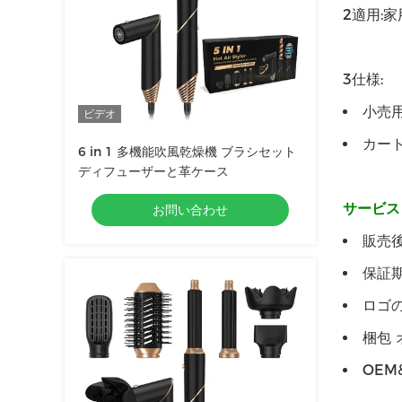
2適用:家
3仕様:
小売用
ビデオ
カートン
6 in 1 多機能吹風乾燥機 ブラシセット
ディフューザーと革ケース
サービス
お問い合わせ
販売
保証期
ロゴの
梱包 
OE