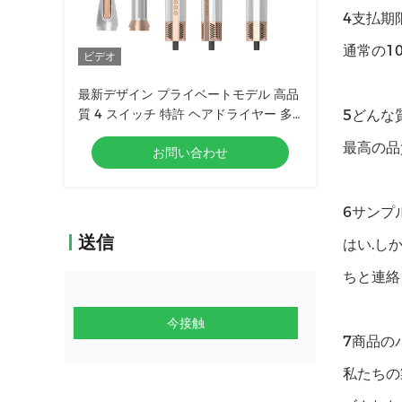
4支払期
通常の1
ビデオ
最新デザイン プライベートモデル 高品
質 4 スイッチ 特許 ヘアドライヤー 多
5どんな
機能 ヘアスタイラー
最高の品
お問い合わせ
6サンプ
送信
はい.し
ちと連絡
今接触
7商品の
私たちの