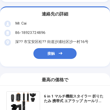
連絡先の詳細
Mr. Cai
86-18923724896
深?? 市宝安区松?? 街道沙浦社区沙一村16号
接触
最高の価格で
6 in 1 マルチ機能スタイラー 折りた
たみ 携帯式 エアラップ カールリン
グ 新デザイン 旅行 熱気ブラシ 毛穴