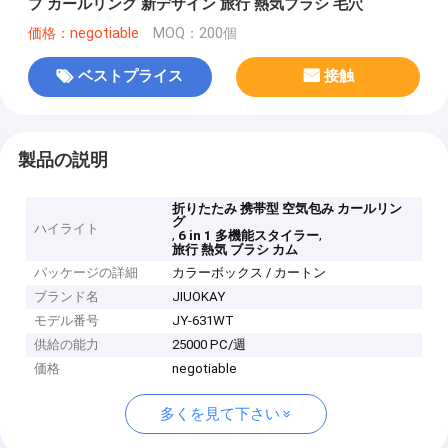
プ カールリング 新デザイン 旅行 熱気ブラシ 毛穴
価格：negotiable
MOQ：200個
ベストプライス
接触
製品の説明
折りたたみ 携帯型 空気包み カールリン
グ
ハイライト
,
,
6 in 1 多機能スタイラー
旅行 熱気 ブラシ カム
パッケージの詳細
カラーボックス / カートン
ブランド名
JIUOKAY
モデル番号
JY-631WT
供給の能力
25000 PC/週
価格
negotiable
多くを見て下さい