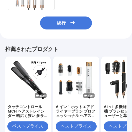
ー
続行
推薦されたプロダクト
タッチコントロール
6 イン 1 ホットエアド
6 in 1 多機能
MCH ヘアストレイン
ライヤーブラシ プロフ
機 ブラシセット
ダー 幅広く狭い 多サイ
ェッショナル ヘアスト
ューザーと革ケ
ズLCDディスプレイ
レインヤー ヘアブラシ
高速吹風ドライヤーセ
ベストプライス
ベストプライス
ベストプラ
ット