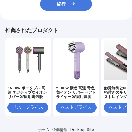
続行
推薦されたプロダクト
1500W ポータブル 高
2000W 紫色 高速 青色
触覚制御とMC
速 ネガティブなイオン
負イオン リバー ヘアド
術付きの多サイ
リバー 家庭用電気脱毛
ライヤー 家庭用温度調
ストレインダー
機 無線プロフェッショ
節可能
ナル
ベストプライス
ベストプライス
ベストプラ
Desktop Site
ホーム
企業情報