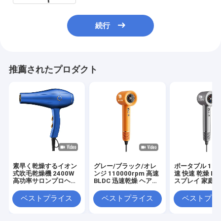
続行
推薦されたプロダクト
素早く乾燥するイオン
グレー/ブラック/オレ
ポータブル 160
式吹毛乾燥機 2400W
ンジ 110000rpm 高速
速 快速 乾燥 LC
高功率サロンプロヘア
BLDC 迅速乾燥 ヘアド
スプレイ 家庭用
ドライヤー
ライヤー 損傷した髪
ェッショナル 
イヤー
ベストプライス
ベストプライス
ベストプラ