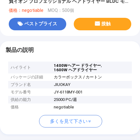
負イオン プロフェッショナル ヘアドライヤー BLDC モー
ター
価格：negotiable
MOQ：500個
ベストプライス
接触
製品の説明
,
1400Wヘアー ドライヤー
ハイライト
1600W ヘアドライヤー
パッケージの詳細
カラーボックス / カートン
ブランド名
JIUOKAY
モデル番号
JY-6118MY-001
供給の能力
25000 PC/週
価格
negotiable
多くを見て下さい