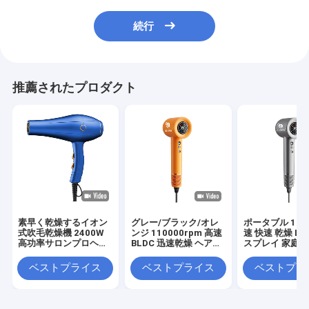
続行
推薦されたプロダクト
素早く乾燥するイオン
グレー/ブラック/オレ
ポータブル 160
式吹毛乾燥機 2400W
ンジ 110000rpm 高速
速 快速 乾燥 LC
高功率サロンプロヘア
BLDC 迅速乾燥 ヘアド
スプレイ 家庭用
ドライヤー
ライヤー 損傷した髪
ェッショナル 
イヤー
ベストプライス
ベストプライス
ベストプラ