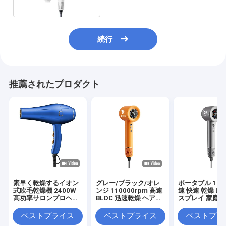
続行
推薦されたプロダクト
素早く乾燥するイオン
グレー/ブラック/オレ
ポータブル 160
式吹毛乾燥機 2400W
ンジ 110000rpm 高速
速 快速 乾燥 LC
高功率サロンプロヘア
BLDC 迅速乾燥 ヘアド
スプレイ 家庭用
ドライヤー
ライヤー 損傷した髪
ェッショナル 
イヤー
ベストプライス
ベストプライス
ベストプラ