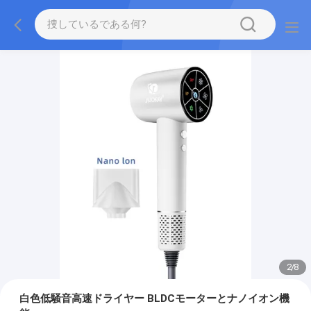
2
/
8
白色低騒音高速ドライヤー BLDCモーターとナノイオン機