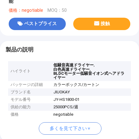
能
価格：negotiable
MOQ：50
ベストプライス
接触
製品の説明
,
低騒音高速ドライヤー
,
白色高速ドライヤー
ハイライト
BLDCモーター低騒音イオン式ヘアドラ
イヤー
パッケージの詳細
カラーボックス/カートン
ブランド名
JIUOKAY
モデル番号
JY-HS1800-01
供給の能力
25000PCS/週
価格
negotiable
多くを見て下さい