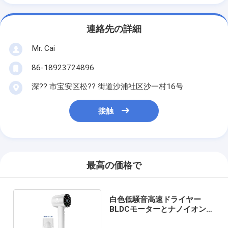
連絡先の詳細
Mr. Cai
86-18923724896
深?? 市宝安区松?? 街道沙浦社区沙一村16号
接触
最高の価格で
白色低騒音高速ドライヤー
BLDCモーターとナノイオン機
能