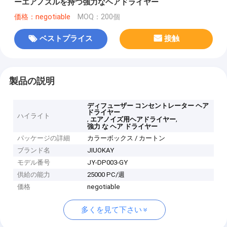
ーエアノズルを持つ強力なヘアドライヤー
価格：negotiable
MOQ：200個
ベストプライス
接触
製品の説明
ディフューザー コンセントレーター ヘア
ドライヤー
ハイライト
,
,
エアノイズ用ヘアドライヤー
強力 な ヘア ドライヤー
パッケージの詳細
カラーボックス / カートン
ブランド名
JIUOKAY
モデル番号
JY-DP003-GY
供給の能力
25000 PC/週
価格
negotiable
多くを見て下さい