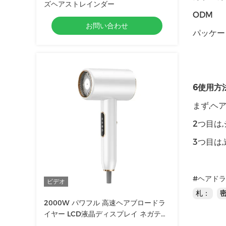
ズヘアストレインダー
ODM
お問い合わせ
パッケー
6使用方法
まず,ヘ
2つ目は
3つ目は
#ヘアド
ビデオ
札：
2000W パワフル 高速ヘアブロードラ
イヤー LCD液晶ディスプレイ ネガティ
ブイオン サロンヘアドライヤー