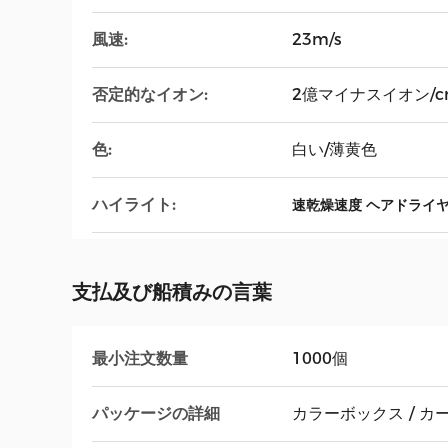
風速:
23m/s
否定的なイオン:
2億マイナスイオン/c
色:
白い/薄黄色
ハイライト:
速乾燥速度 ヘアドライ
支払及び船積みの言葉
最小注文数量
1000個
パッケージの詳細
カラーボックス / カ