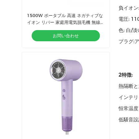
負イオン:
1500W ポータブル 高速 ネガティブな
電圧: 11
イオン リバー 家庭用電気脱毛機 無線プ
ロフェッショナル
色: 白/
お問い合わせ
プラグ:ア
2特徴:
熱隔断と
インテリ
恒常温度 
低騒音設