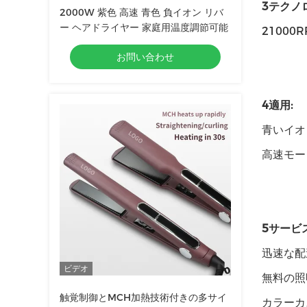
3テクノ
2000W 紫色 高速 青色 負イオン リバ
ー ヘアドライヤー 家庭用温度調節可能
2100
お問い合わせ
4適用:
青いイオン
高速モー
5サービス
迅速な配
ビデオ
無料の照
触覚制御とMCH加熱技術付きの多サイ
カラーカ