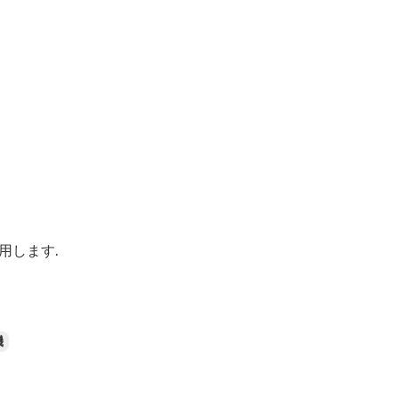
用します.
機