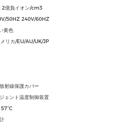
 2億負イオン/cm3
0V/50HZ 240V/60HZ
淡い黄色
メリカ/EU/AU/UK/JP
放射線保護カバー
ジェント温度制御装置
57°C
計