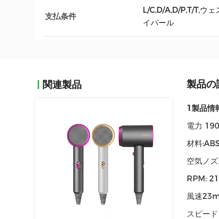
L/C,D/A,D/P,T
支払条件
イパール
製品の
関連製品
1製品情報
電力 19
材料:ABS
空気ノズ
RPM: 2
風速23m
スピード