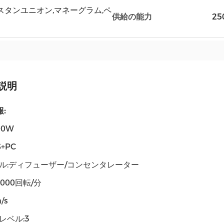
/T,ウェスタンユニオン,マネーグラム,ペ
供給の能力
25
説明
:
00W
+PC
ル:ディフューザー/コンセンタレーター
1000回転/分
/s
レベル:3