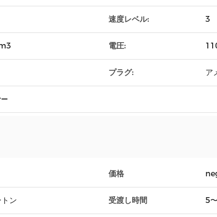
速度レベル:
3
電圧:
m3
11
プラグ:
アメ
ヤー
価格
ne
受渡し時間
ートン
5