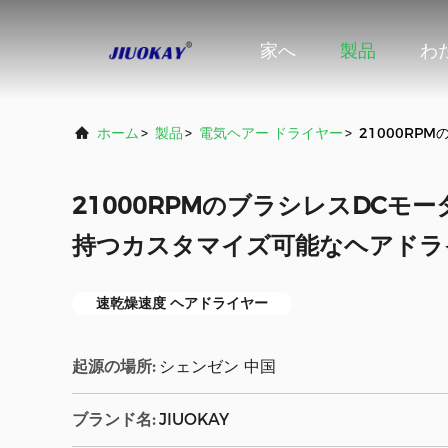
家へ
製品
わ
ホーム
>
製品
>
電気ヘアー ドライヤー
>
21000R
21000RPMのブラシレスDCモ
持つカスタマイズ可能なヘアドラ
速乾燥速度 ヘアドライヤー
起源の場所:
シェンゼン 中国
ブランド名:
JIUOKAY